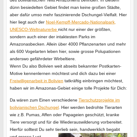
dünn besiedelten Gebiet findet man keine großen Städte,
aber dafür umso mehr faszinierende Dschungel-Vielfalt. Hier
hier liegt auch der
Noel-Kempff-Mercado-Nationalpark,
UNESCO-Weltnaturerbe
nicht nur einer der größten,
sondern auch einer der intaktesten Parks im
Amazonasbecken. Allein über 4000 Pflanzenarten und mehr
als 600 Vogelarten leben hier, sowie grosse Polupationen
anderswo gefährdeter Wirbeltiere.
Wenn Du also Bolivien weit abseits bekannter Postkarten-
Motive kennenlernen möchtest und dich dazu bei einer
Freiwilligenarbeit in Bolivien
tatkräftig einbringen möchtest,
haben wir im Amazonas-Gebiet einige tolle Projekte für Dich:
Da wären zum Einen verschiedene
Tierschutzprojekte im
bolivianischen Dschungel
. Hier werden bedrohte Tierarten
wie z.B. Pumas, Affen oder Papageien geschützt, kranke
Tiere versorgt und für die Wiederauswilderung vorbereitet.
Hierfür solltest Du sehr tierlieb sein, handwerklich begabt
und
grosse Lust