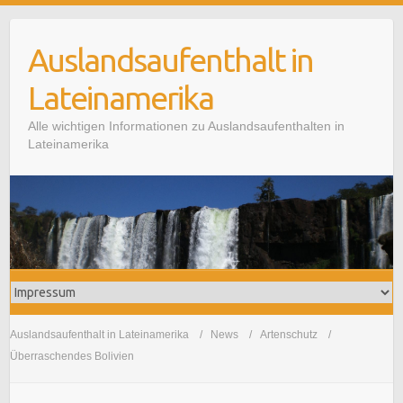
Auslandsaufenthalt in
Lateinamerika
Alle wichtigen Informationen zu Auslandsaufenthalten in
Lateinamerika
Auslandsaufenthalt in Lateinamerika
News
Artenschutz
Überraschendes Bolivien