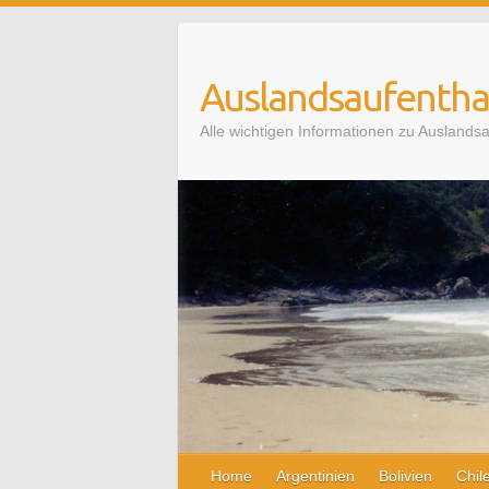
Auslandsaufenthal
Alle wichtigen Informationen zu Auslands
Home
Argentinien
Bolivien
Chil