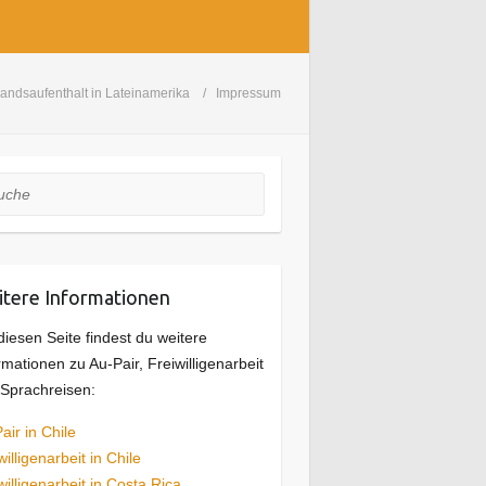
andsaufenthalt in Lateinamerika
Impressum
he
tere Informationen
diesen Seite findest du weitere
rmationen zu Au-Pair, Freiwilligenarbeit
Sprachreisen:
air in Chile
willigenarbeit in Chile
willigenarbeit in Costa Rica