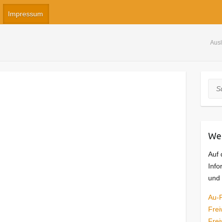
Impressum
Ausl
Suc
Wei
Auf 
Info
und 
Au-P
Frei
Frei