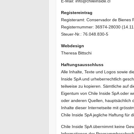
E-Mail: info@chileinside.cl
Registereintrag
Registeramt: Conservador de Bienes R
Registernummer: 36974-28030 (14.11
Steuer-Nr.: 76.048.830-5
Webdesign
Theresa Bittschi
Haftungsausschluss
Alle Inhalte, Texte und Logos sowie di
Inside SpA und urheberrechtlich geschü
teilweise zu kopieren. Sämtliche auf 
Eigentum von Chile Inside SpA oder 
oder anderen Quellen, hauptsächlich d
Inhalte dieser Internetseite mit grösstm
Chile Inside SpA jegliche Haftung für d
Chile Inside SpA übernimmt keine Gewäh
Informationen der Programmbeschrei