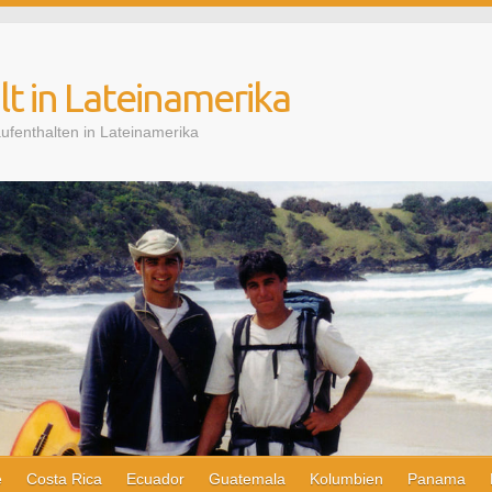
t in Lateinamerika
aufenthalten in Lateinamerika
e
Costa Rica
Ecuador
Guatemala
Kolumbien
Panama