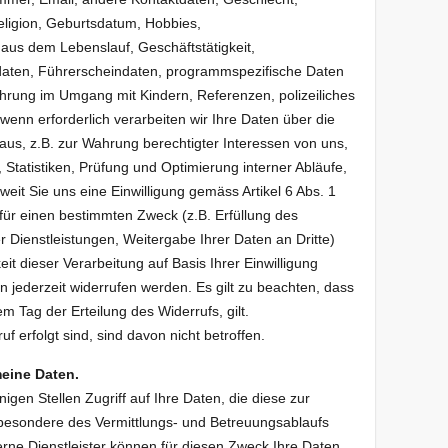
eligion, Geburtsdatum, Hobbies,
aus dem Lebenslauf, Geschäftstätigkeit,
sdaten, Führerscheindaten, programmspezifische Daten
hrung im Umgang mit Kindern, Referenzen, polizeiliches
wenn erforderlich verarbeiten wir Ihre Daten über die
naus, z.B. zur Wahrung berechtigter Interessen von uns,
tatistiken, Prüfung und Optimierung interner Abläufe,
weit Sie uns eine Einwilligung gemäss Artikel 6 Abs. 1
für einen bestimmten Zweck (z.B. Erfüllung des
Dienstleistungen, Weitergabe Ihrer Daten an Dritte)
t dieser Verarbeitung auf Basis Ihrer Einwilligung
nn jederzeit widerrufen werden. Es gilt zu beachten, dass
em Tag der Erteilung des Widerrufs, gilt.
f erfolgt sind, sind davon nicht betroffen.
eine Daten.
igen Stellen Zugriff auf Ihre Daten, die diese zur
sbesondere des Vermittlungs- und Betreuungsablaufs
rne Dienstleister können für diesen Zweck Ihre Daten