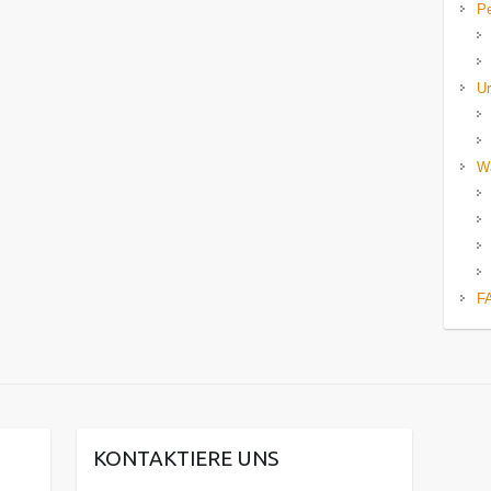
P
U
W
F
KONTAKTIERE UNS