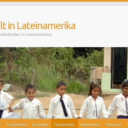
t in Lateinamerika
aufenthalten in Lateinamerika
e
Costa Rica
Ecuador
Guatemala
Kolumbien
Panama