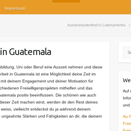
Impressum
Auslandsaufenthalt in Lateinamerika
 in Guatemala
Suc
sbildung, Uni oder Beruf eine Auszeit nehmen und diese
arbeit in Guatemala ist eine Möglichkeit deine Zeit im
Wei
h mit deinem Engagement und deiner Motivation für
chiedenen Freiwilligenprojekten mithelfen und das
Auf 
temala positiv beeinflussen. Die schönen wie auch
Info
ieser Zeit machen wirst, werden dir den Rest deines
und 
weiss, vielleicht entdeckst du ja während deinem
 ungeahnte Stärken und Fähigkeiten an dir, die deinem
Au-P
Frei
Frei