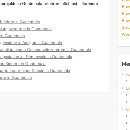
nprojekte in Guatemala erfahren möchtest, informiere
Frei
Frei
Frei
n Kindern in Guatemala
Spra
icklungszentrum in Guatemala
Work
t in Guatemala
tagesstätte in Antigua in Guatemala
n Arbeit in einem Gesundheitszentrum in Guatemala
ettungsstation im Regenwald in Guatemala
Me
rten Kindern in Guatemala
rgarten oder einer Schule in Guatemala
Ar
 Farm in Guatemala
Bo
Ch